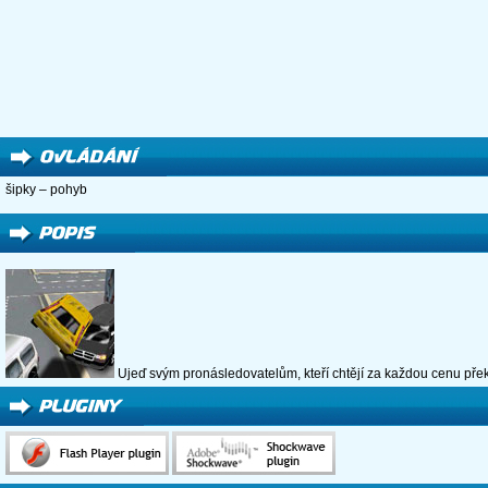
šipky – pohyb
Ujeď svým pronásledovatelům, kteří chtějí za každou cenu překa