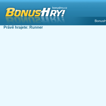
BonusH
Právě hrajete:
Runner