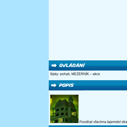
šipky- pohyb, MEZERNÍK – akce
Poodhal všechna tajemství straš