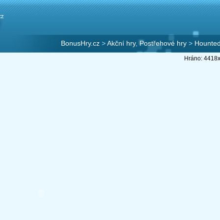
BonusHry.cz
>
Akční hry
,
Postřehové hry
>
Hounte
Hráno: 4418