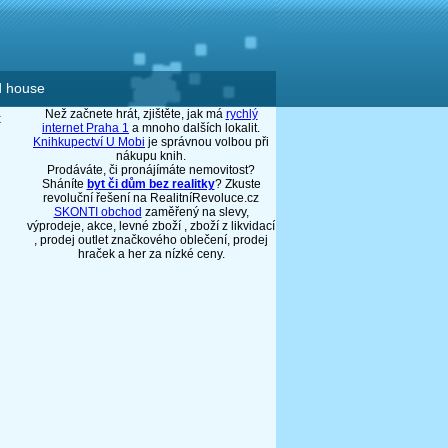
d house
Než začnete hrát, zjištěte, jak má
rychlý
x
internet Praha 1
a mnoho dalších lokalit.
Knihkupectví U Mobi
je správnou volbou při
nákupu knih.
Prodáváte, či pronájímáte nemovitost?
Sháníte
byt či dům bez realitky
? Zkuste
revoluční řešení na RealitníRevoluce.cz
SKONTI obchod
zaměřený na slevy,
výprodeje, akce, levné zboží , zboží z likvidací
, prodej outlet značkového oblečení, prodej
hraček a her za nízké ceny.